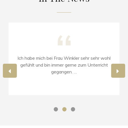
Ich habe mich bei Frau Winkler sehr sehr wohl
gefühlt und bin immer gerne zum Unterricht
PREVIOUS
NE
gegangen. …
SLIDE
SLI
•
•
•