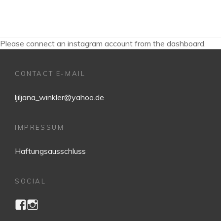
Please connect an instagram account from the dashboard.
CONTACT E-MAIL
ljiljana_winkler@yahoo.de
IMPRESSUM
Haftungsausschluss
SOCIAL
https://www.facebook.com/ljiljana.winkler
https://www.instagram.com/ljiljanawinkler/